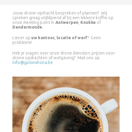
Jouw drone-opdracht bespreken of plannen? Wij
spreken graag vrijblijvend af bij een lekkere koffie op
onze meeting point in
Antwerpen
,
Knokke
of
Dendermonde
.
Liever op
uw kantoor, locatie of werf
? Geen
probleem!
Heb je vragen over onze drone diensten, prijzen voor
drone opdrachten of wetgeving? Mail ons op
info@golondrona.be